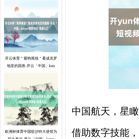
开云体育＂紫狗尾续＂看成克罗
地亚的国兽-开云「中国」kaiy
中国航天，星瞰
借助数字技能，
欧洲杯体育中国驻沙特大使馆为