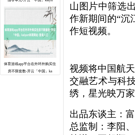
指令单元-开云「中国」kaiyu
山图片中筛选
作新期间的“沉
作短视频。
体育游戏app平台在外环外购买住
视频将中国航
房不限套数-开云「中国」ka
交融艺术与科
绣，星光映万家
出品东谈主：富
总监制：李阳、