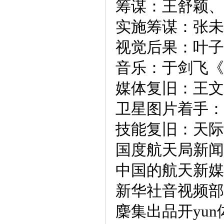
筹谋：王舒颖、
实施筹谋：张未
视觉后果：叶子
音乐：于剑飞《
媒体复旧：王文
卫星图片着手：
技能复旧：天际
国度航天局新闻
中国的航天新媒
新华社音视频部
麇集出品开yun