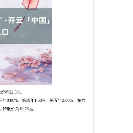
价率22.5%。
0.80%、第四年1.50%、第五年2.00%、第六
，转股价为10.73元。