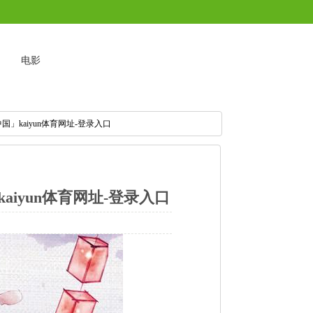
电影
国」kaiyun体育网址-登录入口
aiyun体育网址-登录入口