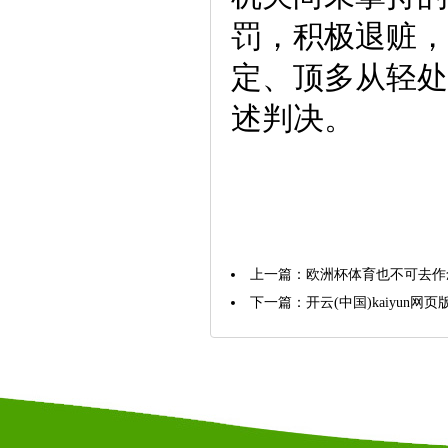
罚，积极退赃，
定、顶多从轻处
述判决。
上一篇：
欧洲杯体育也不可去作念
下一篇：
开云(中国)kaiyun