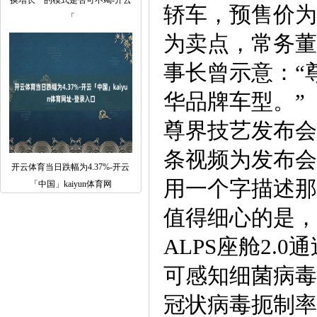
换增长＂的模式是否可不竭-开云
轿车，预售价为
「
为卖点，常务董
事长曾示意：“
华品牌车型。”
尊界技艺发布会
条视频为发布会
开云体育当日跌幅为4.37%-开云
用一个字描述那
「中国」kaiyun体育网
值得细心的是，
ALPS座舱2
可感知细菌病毒
冠状病毒扼制率