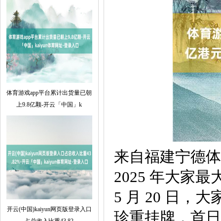
体育游戏app平台累计出货量已朝
上9.8亿颗-开云「中国」k
来自福建宁德体
2025 年大家最
5 月 20 日
开云(中国)kaiyun网页版登录入口
珍重挂牌，首日开盘