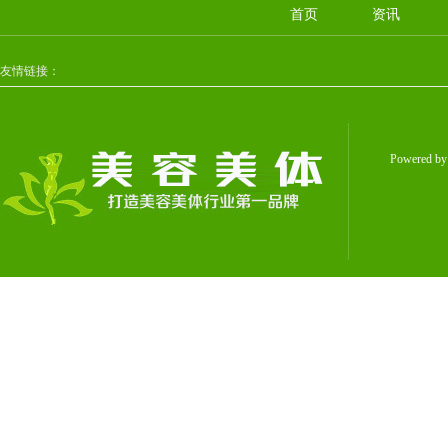
首页
资讯
友情链接：
Powered b