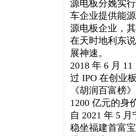
源电板分娩实行
车企业提供能源
源电板企业，其
在天时地利东说
展神速。
2018 年 6 
过 IPO 在创
《胡润百富榜》
1200 亿元的
自 2021 年
稳坐福建首富宝