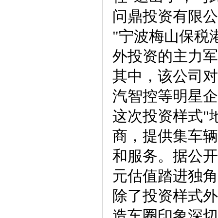
问鼎投资有限公
"宁波梅山保税
外投资的主力军
其中，该公司对
汽智控等明星企
这次投资样式"
商，提供集车辆
和服务。据公开信
元估值踏进独角
除了投资样式外
造车圈印象深切的