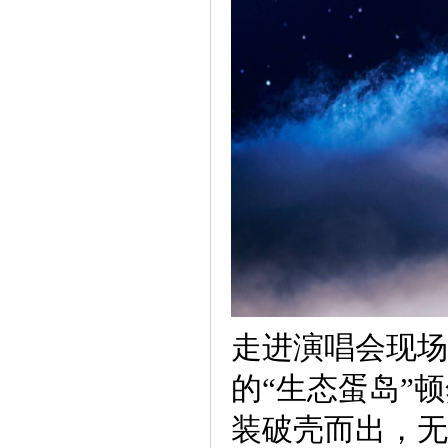
走进演唱会现场开
的“生态蛋岛”顿
装破壳而出，无