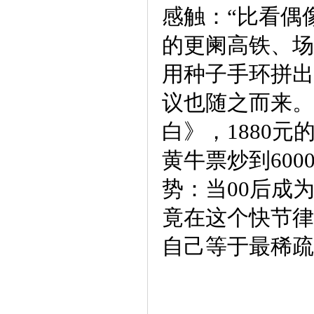
感触：“比看偶
的更阑高铁、场
用种子手环拼出
议也随之而来。
白》，1880
黄牛票炒到60
势：当00后成
竟在这个快节律
自己等于最稀疏