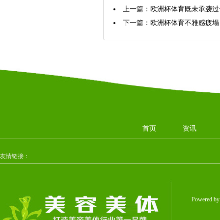
上一篇：
欧洲杯体育既未承袭过专
下一篇：
欧洲杯体育不雅感疲塌；
首页
资讯
友情链接：
Powered b