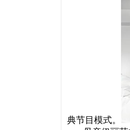
典节目模式。