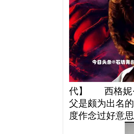
代】 西格妮·
父是颇为出名的小西尔
度作念过好意思