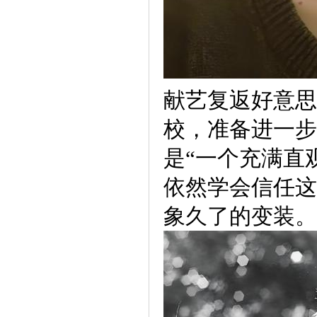
献艺复返好意思
校，准备进一
是“一个充满直
依然学会信任这
象久了的变装。