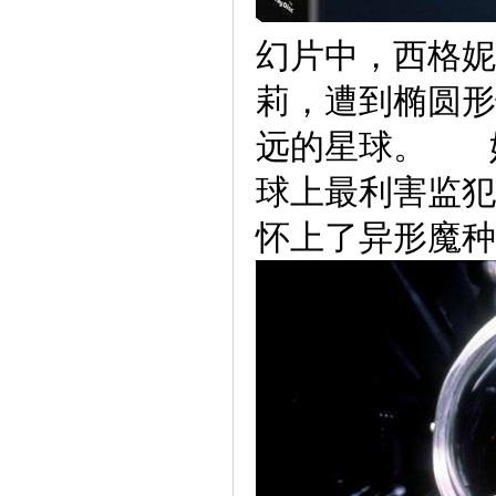
幻片中，西格妮
莉，遭到椭圆形
远的星球。 
球上最利害监犯
怀上了异形魔种