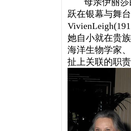
母亲伊丽莎白·英格丽
跃在银幕与舞台
VivienLei
她自小就在贵族
海洋生物学家、
扯上关联的职责