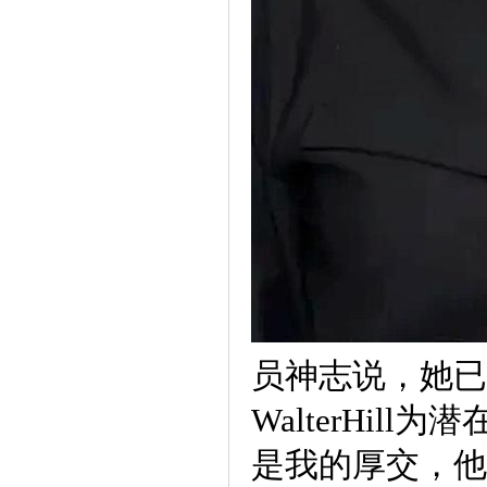
员神志说，她已
WalterHi
是我的厚交，他