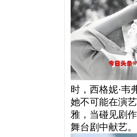
时，西格妮·韦
她不可能在演
雅，当碰见剧作
舞台剧中献艺。