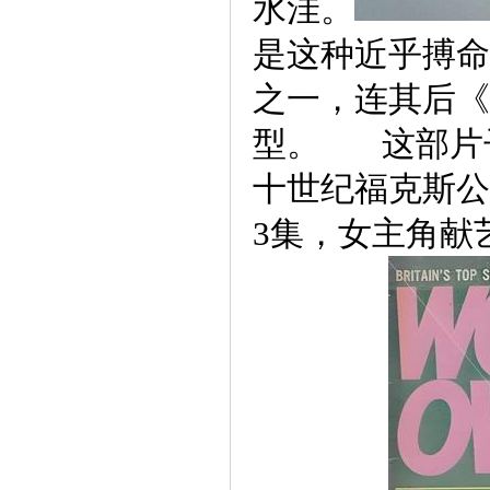
水洼。
是这种近乎搏命
之一，连其后《
型。 这部片
十世纪福克斯公
3集，女主角献