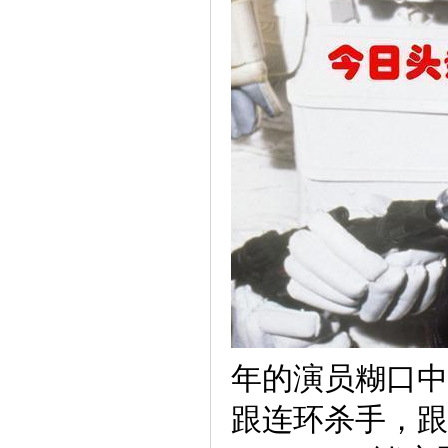
年的演员糊口中
跟连环杀手，跟哈里