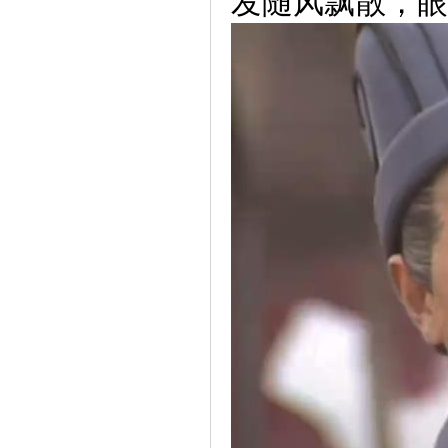
发随风飘散，眼