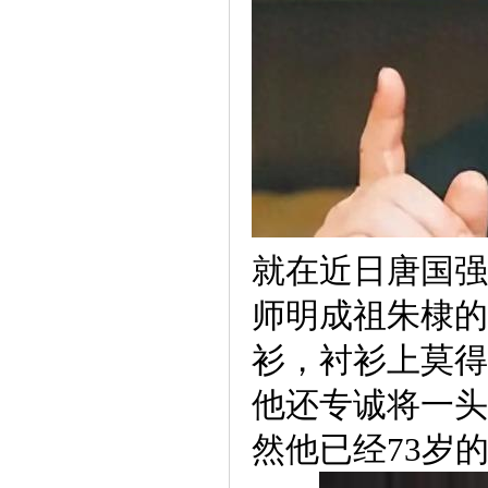
就在近日唐国强
师明成祖朱棣
衫，衬衫上莫
他还专诚将一头
然他已经73岁