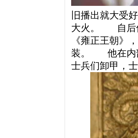
旧播出就大受好
大火。 自后
《雍正王朝》，
装。 他在内
士兵们卸甲，士