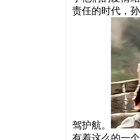
责任的时代，孙
驾护航。
有着这么的一个