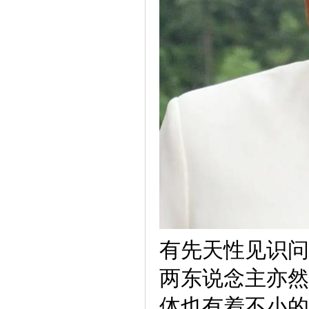
有先天性见识问
两东说念主亦
体也有着不小的