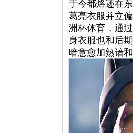
于今都烙迹在
葛亮衣服并立偏
洲杯体育，通
身衣服也和后期
暗意愈加熟谙和