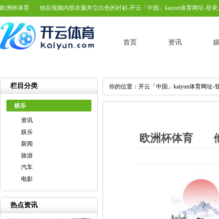
欧洲杯体育 他在视频内部衣服并立白色的衬衫-开云「中国」kaiyun体育网址-登录
首页
资讯
栏目分类
你的位置：
开云「中国」kaiyun体育网址
娱乐
资讯
娱乐
欧洲杯体育 他在
新闻
旅游
汽车
电影
热点资讯