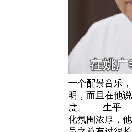
一个配景音乐，
明，而且在他说
度。 生平 
化氛围浓厚，
员之前有过很长