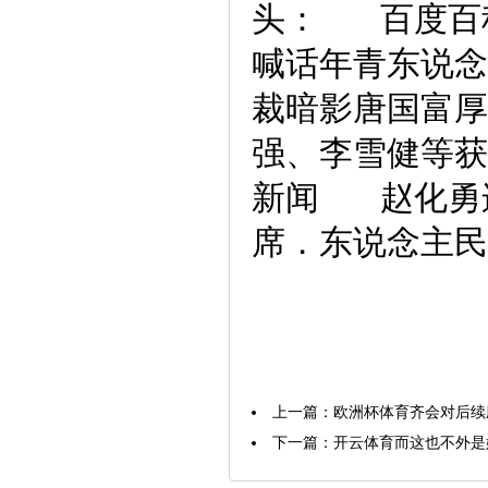
头： 百度百
喊话年青东说
裁暗影唐国富
强、李雪健等获
新闻 赵化勇
席．东说念主民
上一篇：
欧洲杯体育齐会对后续剧
下一篇：
开云体育而这也不外是媒