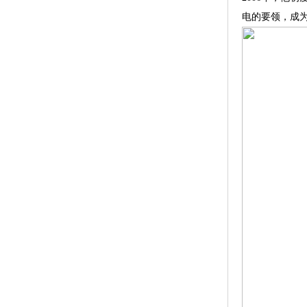
电的要领，成