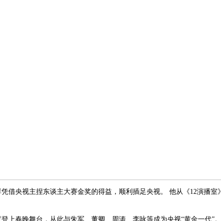
泽群凭借央视主捏东谈主大赛金奖的得益，顺利插足央视。 他从《12演播
。
初度登上春晚舞台，从此与朱军、董卿、周涛、李咏等成为央视“黄金一代”