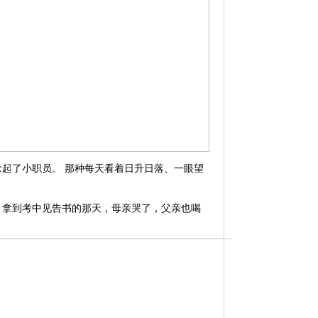
念起了小职员。 那种每天看着日升日落、一眼望
。拿到考中见告书的那天，母亲哭了，父亲也喝