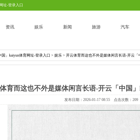
育网址-登录入口
资讯
娱乐
新闻
旅游
汽车
国」kaiyun体育网址-登录入口
>
娱乐
> 开云体育而这也不外是媒体闲言长语-开云「中国
体育而这也不外是媒体闲言长语-开云「中国」ka
发布日期：2026-01-17 08:55 点击次数：209