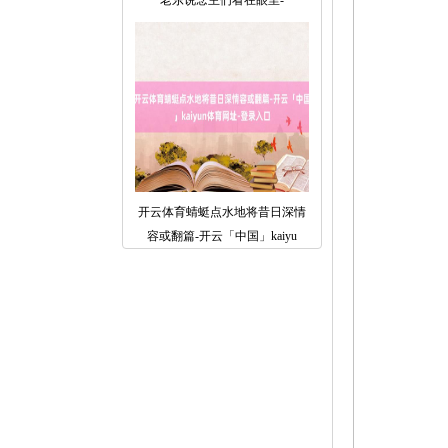
老东说念主们看在眼里-
开云体育蜻蜓点水地将昔日深情
容或翻篇-开云「中国」kaiyu