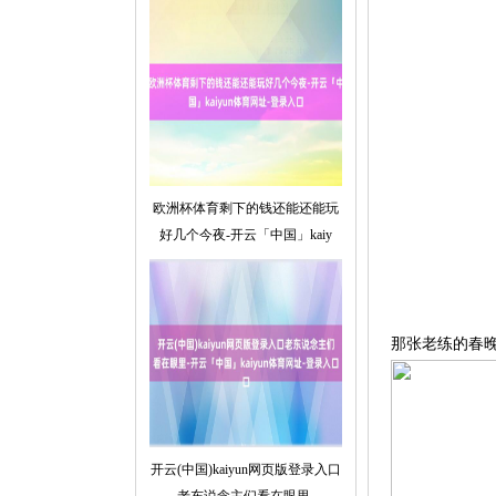
欧洲杯体育剩下的钱还能还能玩
好几个今夜-开云「中国」kaiy
那张老练的春
开云(中国)kaiyun网页版登录入口